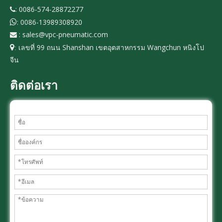
: 0086-574-28872277

: 0086-13989308920

:
sales@vpc-pneumatic.com

เลขที่ 99 ถนน Shanshan เขตอุตสาหกรรม Wangchun หนิงโป

:
จีน
ติดต่อเรา