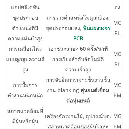
แอปพลิเคชัน
อง
ชุดประกอบ
การวางตำแหน่งโมดูลกล้อง,
MG
ตำแหน่งที่มี
ชุดประกอบแสง,
พินแผงวงจร
PL
ความแม่นยำสูง
PCB
การเคลื่อนไหว
เอาชนะสาย>
60 ครั้ง/นาที
MG
แบบลูกสูบความถี่
การเรียงลำดับอัตโนมัติ
PL
สูง
ความเร็วสูง
การจับยึดการเจาะชิ้นงานชิ้น
การปั๊มการ
MG
งาน blanking
หุ่นยนต์เชื่อม
ทำงานหนักหนัก
PM
ต่อหุ่นยนต์
สภาพแวดล้อมที่
เครื่องจักรงานไม้, อุปกรณ์บด,
MG
มีฝุ่นหรือฝุ่น
สภาพแวดล้อมของฝุ่นโลหะ
PM