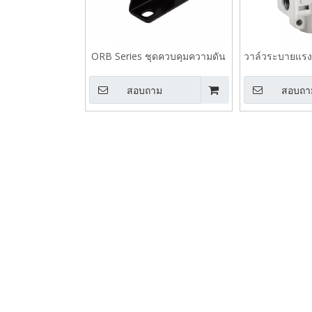
ORB Series ชุดควบคุมความดัน
วาล์วระบายแรงดั
VHS พร้
สอบถาม
สอบถา