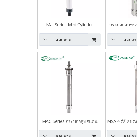
Mal Series Mini Cylinder
กระบอกสูบขน
MA Series ช
ใหญ่มาต
สอบถาม
สอบถา
MAC Series กระบอกสูบสแตน
MSA ซีรีส์ สปร
เลสขนาดเล็ก, ทำหน้าที่คู่กับ
ขยาย กระบอ
เบาะ, หางหมุน Type
สอบถาม
สอบถา