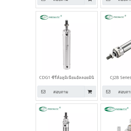
CDG1 ซีรี่ส์อลูมิเนียมอัลลอยมินิ
CJ2B Serie
กระบอกสูบประเภทแบน
สอบถาม
สอบถา