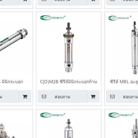
s มินิกระบอก
C(D)M2B ซีรีส์มินิกระบอกก้าน
ซีรีส์ MBL อะล
เดี่ยวแบบดับเบิ้ลแอคติ้ง
กระบอกลม 
ม
สอบถาม
สอบถา