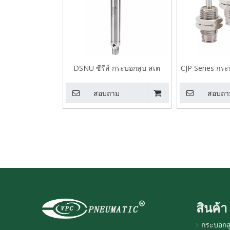
DSNU ซีรีส์ กระบอกสูบ สเต
CJP Series กระ
นเลส ขนาดเล็ก ชนิดทำงานสอง
แบบแสด
ทาง
สอบถาม
สอบถา
สินค้า
กระบอกส