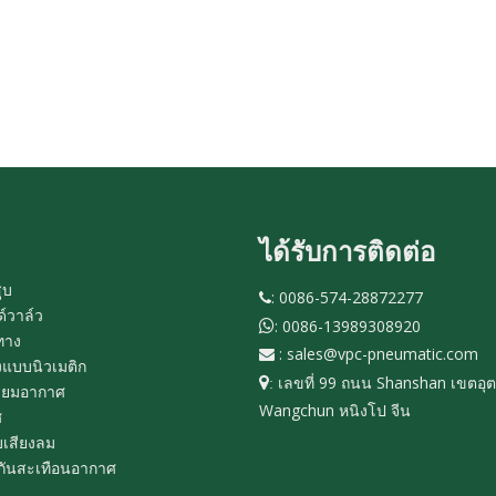
ได้รับการติดต่อ
ูบ
: 0086-574-28872277

์วาล์ว
: 0086-13989308920

ทาง
:
sales@vpc-pneumatic.com

้งแบบนิวเมติก
เลขที่ 99 ถนน Shanshan เขตอ

:
รียมอากาศ
Wangchun หนิงโป จีน
ศ
็บเสียงลม
กันสะเทือนอากาศ