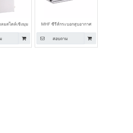
ับลมสไตล์เชิงมุม
MHF ซีรีส์กระบอกสูบอากาศ
โปรไฟล์ต่ำโปรไฟล์
ม
สอบถาม